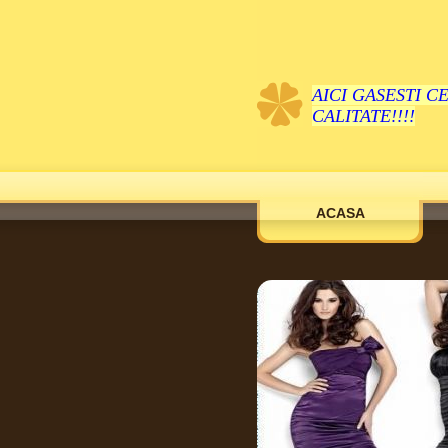
AICI GASESTI C
CALITATE!!!!
ACASA