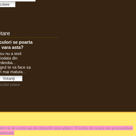
tare
decvat de scurtă sau decolteurile prea adânci. O rochie de ocazie are personalitate
 admirată.