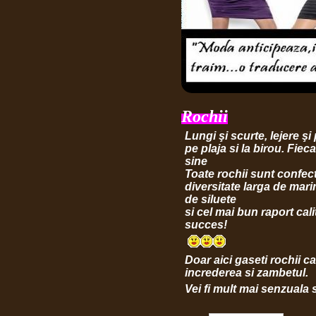
Rochi
i
Lungi şi scurte, lejere şi
pe plaja si la birou. Fie
sine
Toate rochii sunt confect
diversitate larga de mari
de siluete
si cel mai bun raport cali
succes!
Doar aici gaseti rochii car
increderea si zambetul.
Vei fi mult mai senzuala 