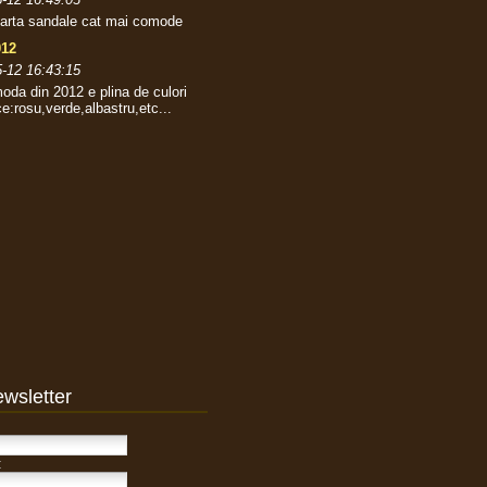
oarta sandale cat mai comode
012
-12 16:43:15
 moda din 2012 e plina de culori
ce:rosu,verde,albastru,etc...
wsletter