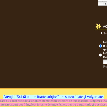
Vo
Atenție! Există o linie foarte subţire între senzualitate şi vulgaritate.
, care nu a fost niciodată sinonim cu materiale excesiv de transparente, lungimea ina
. Aceste atuuri pot fi înţelept folosite de orice femeie pentru a surprinde şi a se face