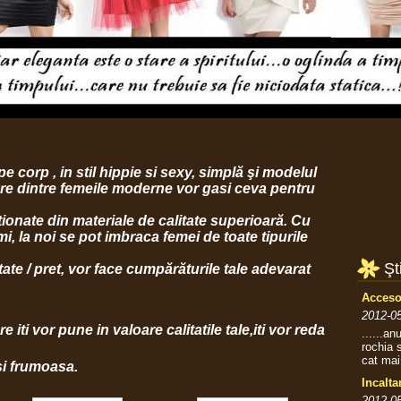
 pe corp , in stil hippie si sexy, simplă şi modelul
care dintre femeile moderne vor gasi ceva pentru
ionate din materiale de calitate superioară. Cu
mi, la noi se pot imbraca femei de toate tipurile
Şti
tate / pret, vor face cumpărăturile tale adevarat
Accesor
2012-05
e iti vor pune in valoare calitatile tale,iti vor reda
......an
rochia 
cat mai
si frumoasa.
Incalta
2012-05