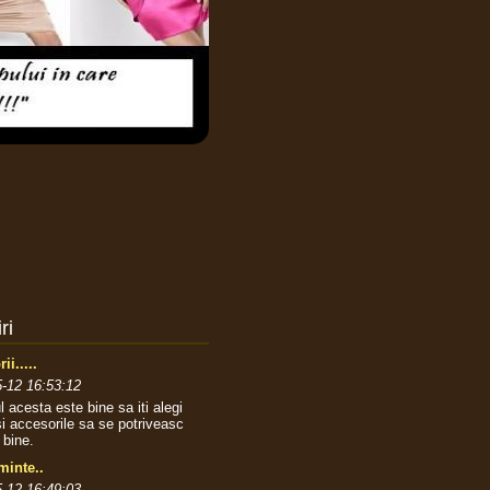
ri
ii.....
-12 16:53:12
ul acesta este bine sa iti alegi
si accesorile sa se potriveasc
 bine.
minte..
-12 16:49:03